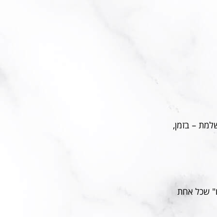
למת – בזמן,
ו" שכל אחת