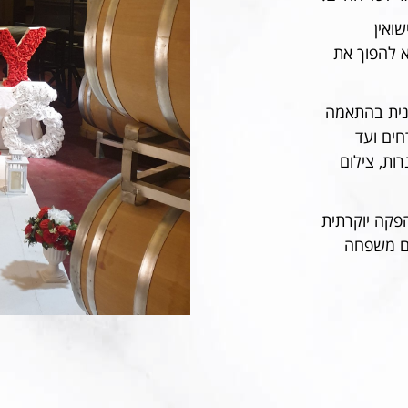
ואין
א להפוך את
בנית בהתאמה
חים ועד
נים, אותיות Marry Me, שביל נרות, צילום
הפקה יוקרתית
עם משפחה